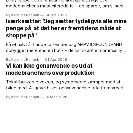
En ny rapport giver anledning til at genbesøge et af
modebranchens mest citerede tal – og spørge, om vi nogle
gange gør komplekse globale værdikæder for enkle. Der er
By Karoline Rahbek
14 Jun 2026
få tal, der har sat sig så fast i den globale debat om mode
Iværksætter: "Jeg sætter tydeligvis alle mine
som dette: Omkring 40 procent af det brugte
penge på, at det her er fremtidens måde at
shoppe på"
På et halvt år har de to kvinder bag AMAV II SECONDHAND
opbygget mere end en butik – de har skabt et community
omkring 'preloved' midt i København. Når man går ned ad
By Karoline Rahbek
01 Apr 2026
den lille trappe til AMAV II SECONDHAND i starten af Strædet
Vi kan ikke genanvende os ud af
i det centrale København, mærker
modebranchens overproduktion
Tekstilbunkerne vokser, og systemerne kæmper med at
følge med. Alligevel bliver genanvendelse ofte fremhævet
som løsningen – selvom den største mulighed ligger i at
By Karoline Rahbek
10 Mar 2026
bruge det tøj, der allerede findes, meget længere. Der er
allerede så meget tøj i verden, at vi har nok til at klæde flere
generationer på, hvis