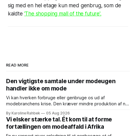
sig med en hel etage kun med genbrug, som de
kaldte
'The shopping mall of the future'.
READ MORE
Den vigtigste samtale under modeugen
handler ikke om mode
Vi kan hverken forbruge eller genbruge os ud af
modebranchens krise. Den kræver mindre produktion af nyt
tøj og et system, der holder tøjets værdi i live. Når
By Karoline Rahbek
05 Aug 2026
Copenhagen Fashion Week i denne uge løber af stablen,
Vi elsker stærke tal. Ét kom til at forme
mødes branchen endnu en gang om nye kollektioner og
fortællingen om modeaffald i Afrika
spørgsmålet om, hvordan fremtidens