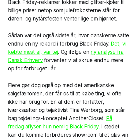
Black Friday-reklamer lokker med glitter-kjoler til
billige priser netop som julefrokosterne står for
døren, og nytårsfesten venter lige om hjørnet.
Sådan var det også sidste år, hvor danskerne satte
endnu en ny rekord i forbrug Black Friday.
Det, vi
købte mest af, var tøj
. Og ifølge en
ny analyse fra
Dansk Erhverv
forventer vi at skrue endnu mere
op for forbruget i år.
Flere gør dog også op med det amerikanske
salgsfænomen, der får os til at købe ting, vi ofte
ikke har brug for. En af dem er forfatter,
iværksætter og tøjaktivist Tina Werborg, som står
bag tøjdelings-konceptet AnotherCloset.
På
fredag aflyser hun nemlig Black Friday
. I stedet
kan du komme forbi deres showroom til et glas vin