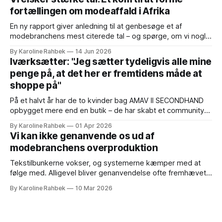
mødes branchen endnu en gang om nye kollektioner og
fortællingen om modeaffald i Afrika
spørgsmålet om, hvordan fremtidens
En ny rapport giver anledning til at genbesøge et af
modebranchens mest citerede tal – og spørge, om vi nogle
gange gør komplekse globale værdikæder for enkle. Der er
By Karoline Rahbek
14 Jun 2026
få tal, der har sat sig så fast i den globale debat om mode
Iværksætter: "Jeg sætter tydeligvis alle mine
som dette: Omkring 40 procent af det brugte
penge på, at det her er fremtidens måde at
shoppe på"
På et halvt år har de to kvinder bag AMAV II SECONDHAND
opbygget mere end en butik – de har skabt et community
omkring 'preloved' midt i København. Når man går ned ad
By Karoline Rahbek
01 Apr 2026
den lille trappe til AMAV II SECONDHAND i starten af Strædet
Vi kan ikke genanvende os ud af
i det centrale København, mærker
modebranchens overproduktion
Tekstilbunkerne vokser, og systemerne kæmper med at
følge med. Alligevel bliver genanvendelse ofte fremhævet
som løsningen – selvom den største mulighed ligger i at
By Karoline Rahbek
10 Mar 2026
bruge det tøj, der allerede findes, meget længere. Der er
allerede så meget tøj i verden, at vi har nok til at klæde flere
generationer på, hvis