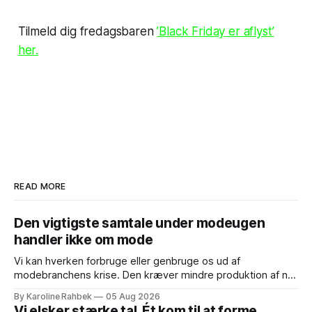
Tilmeld dig fredagsbaren
’Black Friday er aflyst’
her.
READ MORE
Den vigtigste samtale under modeugen
handler ikke om mode
Vi kan hverken forbruge eller genbruge os ud af
modebranchens krise. Den kræver mindre produktion af nyt
tøj og et system, der holder tøjets værdi i live. Når
By Karoline Rahbek
05 Aug 2026
Copenhagen Fashion Week i denne uge løber af stablen,
Vi elsker stærke tal. Ét kom til at forme